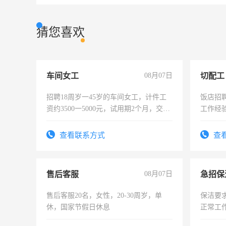
猜您喜欢
车间女工
08月07日
切配工
招聘18周岁一45岁的车间女工，计件工
饭店招
资约3500一5000元，试用期2个月，交五
工作经
险，有年薪假，年底福利
作。包吃
4500。
查看联系方式
查
售后客服
08月07日
售后客服20名，女性，20-30周岁，单
保洁要
休，国家节假日休息
正常工
责任心