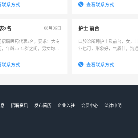
服要求45岁以下高中以上文化，
看联系方式
查看联系方式
工作认真，性格开朗有良好沟通
工程，懂水电维修。
表2名
08月06日
护士 前台
司招聘医药代表2名，要求：大专
口腔诊所聘护士及前台，女，
，年龄25-45岁之间，男女均
业也可，形象好，气质佳，沟
要具有营销经验，从事过医药代
强。面试，周日休息。
有医学资质的优先，底薪+绩效，
看联系方式
查看联系方式
。
信息
招聘资讯
发布简历
企业入驻
会员中心
法律申明
们