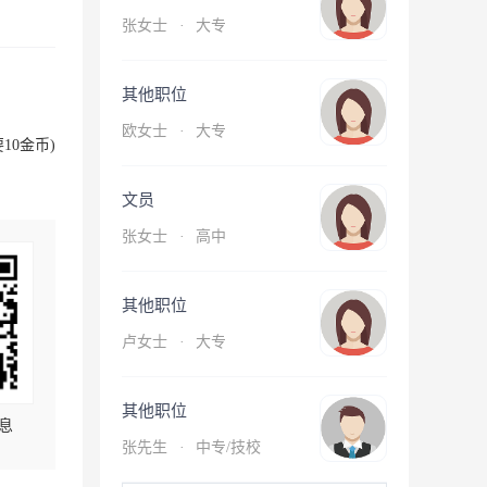
张女士
·
大专
其他职位
欧女士
·
大专
10金币)
文员
张女士
·
高中
其他职位
卢女士
·
大专
其他职位
息
张先生
·
中专/技校