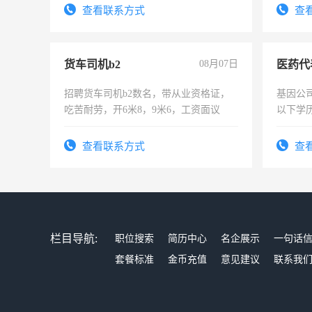
录，客
查看联系方式
查
懂电脑
能力，
货车司机b2
08月07日
医药代
招聘货车司机b2数名，带从业资格证，
基因公
吃苦耐劳，开6米8，9米6，工资面议
以下学历
可，需
表或者
查看联系方式
查
交五险
栏目导航:
职位搜索
简历中心
名企展示
一句话
套餐标准
金币充值
意见建议
联系我