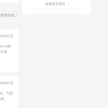
查看更多简历
看更多信息
08月07日
0-40周
无不良嗜
准八人间住
倒，每月
0小时
08月07日
之间，气质
精神，有