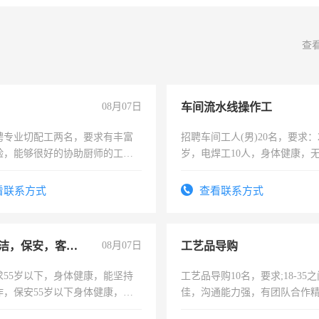
查
08月07日
车间流水线操作工
聘专业切配工两名，要求有丰富
招聘车间工人(男)20名，要求：2
验，能够很好的协助厨师的工
岁，电焊工10人，身体健康，
住，每月有公休，工资3500-
好。薪资：4500-7000元，标
宿，免费发放劳保用品，两班
看联系方式
查看联系方式
25号准时发放工资，工作时间1
急招保洁，保安，客服，工程
08月07日
工艺品导购
求55岁以下，身体健康，能坚持
工艺品导购10名，要求;18-35
作，保安55岁以下身体健康，有
佳，沟通能力强，有团队合作
形象端庄，遵纪守法，无犯罪记
上进心，有工作经验者优先！